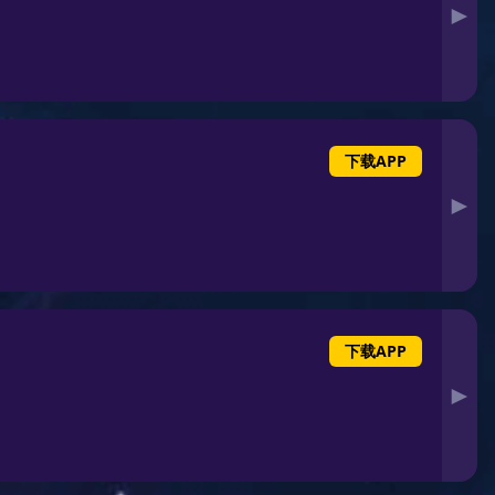
中荣获第六名展现出强劲实力与风采
获第六名，这一佳绩不仅展现了他们强劲的实力和风采，也为中
通过多年的努力与坚持，积累了丰富的表演经验和技术水平。他
多个方面详细探讨北京街舞队这一成就的意义，包括背景分析、
蕴和多元化的艺术氛围。在这样的环境下，街舞文化迅速发展，
人参与到这个充满活力和创意的领域中。而北京街舞队正是在这