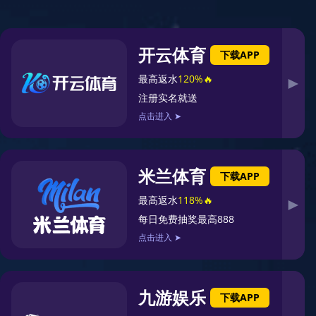
注册入口
赛事与数据服务
持
APP下载
与
网页使用
，每日同步更新
握比赛节奏。