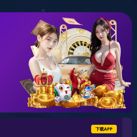
App下载
关于我们
体育头条
P与网页版入口｜畅享全球体育
球、篮球、电竞等项目的赛事资讯与数据内容， 支
聚焦热门体育内容， 助您轻松获取赛事动态，掌
手机App
网页版