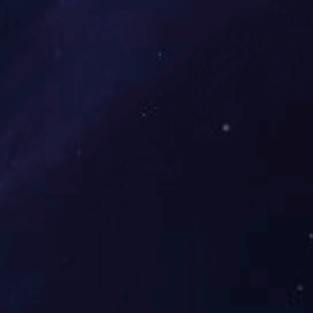
星照片尽显
大明星照片尽显魅力与才华”...
绩回顾
表，山东鲁能泰山足球俱乐部在中...