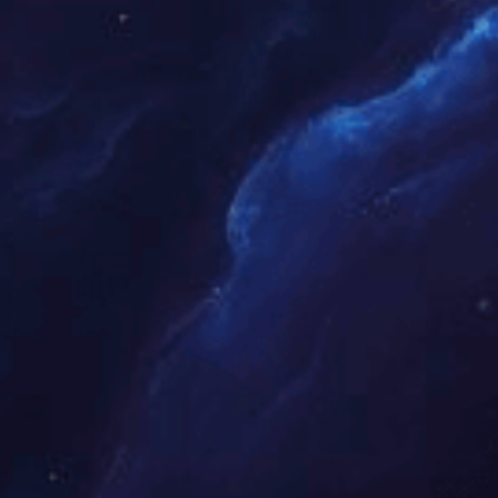
演出，将青春正能量传递给更广泛的人群，让更多人感受到街舞
力支持也给予了这支团队极大的鼓励。未来可能会有更多合作机
个提升中国乃至亚洲地区整体水平的重要契机。
不断追求卓越，不仅要巩固自身优势，更要为推动整个行业的发
别的艺术事业添砖加瓦。
名，是其多年努力成果的体现。这一成绩不仅彰显了他们非凡才华，
成就也为后来的年轻人提供了一条明确的发展路径，让更多追梦者
极参与社会活动等方式，北京街舞队正在书写属于自己的传奇。
待着以更饱满的姿态迎接下一个挑战！