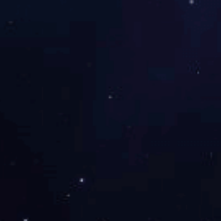
重庆排球队防反战术创新探索
重庆排球队在近年来的竞技体育中表
2026-07-25
西安足球队在世界杯中的默契
本文将对西安足球队在世界杯中的默
2026-05-11
星空体育
星空体育（中国）官方网站-
地
XINGKONGSPORTS【xingkong.com】
s
提供星空体育官网、xingkong体育平
台、星空体育官方网站、网页版快速