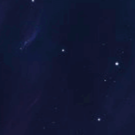
团队，各大城市之间竞争日益激烈。在这种情况下，北京街舞队
展趋势。此番获得全国排行榜第六名，无疑是在激烈竞争中取得
支持力度加大的趋势。从政策到市场，都为年轻人提供了更好的
而北京街舞队便是其中的重要代表。
而出，与他们严格且系统化的训练密不可分。为了提高整体实力
完善自己的技艺。同时，他们还邀请专业教练进行指导，从而确
。在训练过程中，他们鼓励成员们发挥个人特色，将不同风格融
，为整个作品增添色彩。