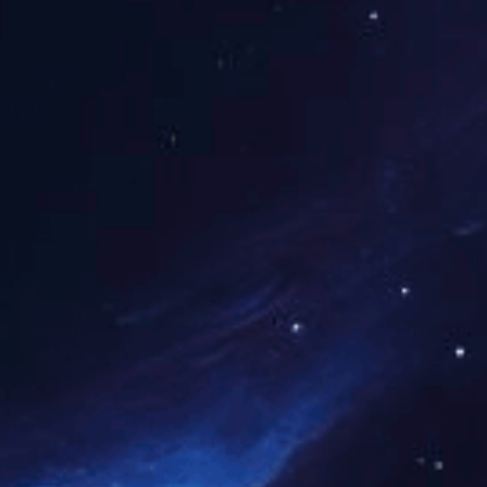
的影响力，通过参与更多社会活动及公益
同时，北京市政府对青少年文艺活动的大
们开阔眼界，提高技艺。同时，这也是一
总之，北京街舞队将以此次荣誉为动力，
一定能实现更高梦想，为中国乃至世界级
总结：
综上所述，北京街舞队荣获全国排行榜第六
dance 文化认知与尊重。此外，这一
通过不断磨砺技艺、加强团结协作以及积
烂的新篇章等待着去开启，全体成员也期