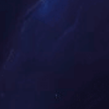
运动，越...
2026-07-06
#3
聚焦CSGOTES战队状态分析与未来发展展
在当今电子竞技蓬勃发展的背景下，CSGO作为一种备受欢迎的
多人在线...