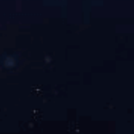
星空体育（中国）官方网站-
XINGKONGSPORTS【xingkong.com】提供星空体育官网、
xingkong体育平台、星空体育官方网站、网页版快速注册链接
入口、APP下载、平台首页及登录服务，汇集足球、篮球、电竞
等热门体育赛事内容，实时更新赛事直播与比分数据，打造流畅
稳定的观赛体验与多元互动玩法。
联系我们
地址
support@huacuihui.com
快速导航
App下载
关于我们
隐私政策
用户协议