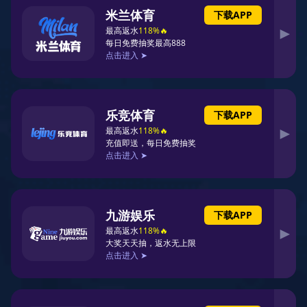
女生版足球明星跑姿解析与技巧分享助你提升运动表现
2026-08-07
足球明星中文水平大比拼谁能登顶语言之巅让我们一探究竟
2026-08-06
上海篮球队防守策略解析与战术创新的深度剖析
2026-08-06
2023年法国足球明星最新排名揭晓谁将成为足坛新王者
2026-08-06
内八字足球明星盘点他们的独特风格与球场表现
2026-08-06
足球明星退役年龄揭秘几岁才是他们的最后一场比赛
2026-08-05
足球明星背后的烦恼与压力揭示了他们不为人知的真实生活
2026-08-05
深圳羽毛球队的节奏与激情：聚焦羽毛球运动的魅力与发展
2026-08-05
足球明星骑电瓶车的趣味瞬间展现运动员生活另一面
2026-08-05
南京羽毛球队与北京羽毛球队赛后状态分析与复盘探讨
2026-08-04
香港足球明星队在山东济宁展开友谊赛展现球技与团队精神
2026-08-04