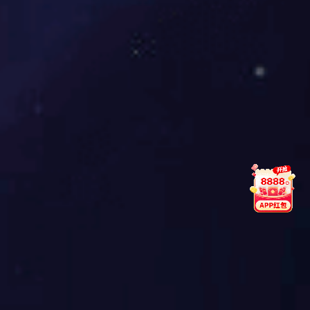
2026-07-29
#4
赛后分析：上海乒乓球队与重庆乒乓球队的
本文将对上海乒乓球队与重庆乒乓球队之间的比赛进行深入分
析，重点...