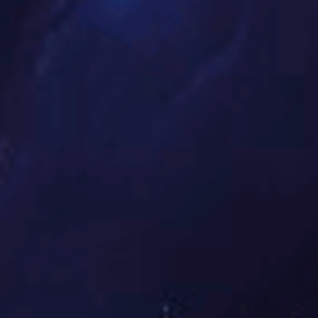
下一篇：
北京街舞队在全国街舞排行榜中荣
相关推荐文章