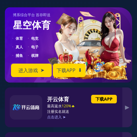
注册入口
星空体育
APP与网页版入口｜
畅享全球体育赛事与数据服务
欢迎访问
星空体育
，提供全面覆盖足球、篮
球、电竞等项目的赛事资讯与数据内容， 支持
APP下载
与
网页使用
，每日同步更新千场比
赛，聚焦热门体育内容， 助您轻松获取赛事动
态，掌握比赛节奏。
手机App
网页版