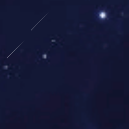
态。这种全方位、多层次的数据驱动模式，为成都篮
球队创造了一条独特的发展道路，也使他们逐渐走向
更高层次的平台。
4、社区支持与市场推广
除了内部因素外，来自社区和市场的大力支持也是推
动成都篮球队崛起的重要因素之一。近年来，当地政
府以及企业纷纷投身于体育事业发展，通过赞助、举
办赛事等形式，为球队提供资金和资源保障。这种良
性的生态环境为球队创造了更多展示自我的机会，也
吸引更多优秀人才前来加盟。
与此同时，随着媒体传播渠道的发展以及社交平台普
及程度提高，成都篮球队积极开展市场营销活动，加
大品牌宣传力度。他们利用各种途径增强与球迷之间