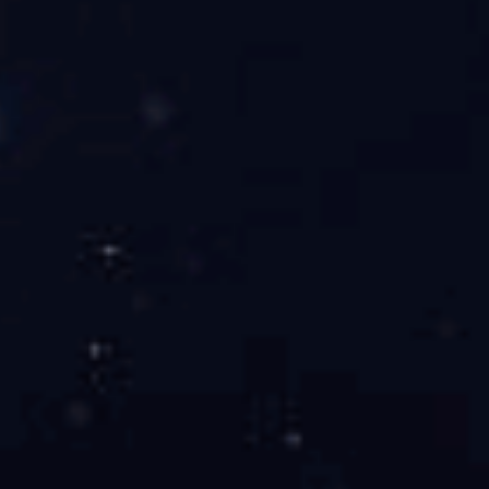
星空体育
星空体育（中国）官方网站-
XINGKONGSPORTS【xingkong.com】提供星空体育官网、
xingkong体育平台、星空体育官方网站、网页版快速注册链接
入口、APP下载、平台首页及登录服务，汇集足球、篮球、电竞
等热门体育赛事内容，实时更新赛事直播与比分数据，打造流畅
稳定的观赛体验与多元互动玩法。
联系我们
地址
support@huacuihui.com
快速导航
App下载
关于我们