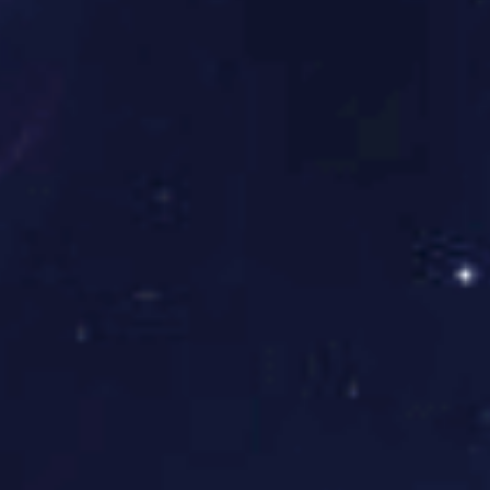
3、科技助推训练与数据分析
现代体育的发展离不开科学技术的发展，而成都篮球
队正是抓住这一契机，引入先进的数据分析系统和训
练设备。在日常训练中，通过高科技设备监测运动员
身体状态及运动数据，以此来制定更加科学合理的训
练计划，从而提高整体竞技水平。
例如，通过视频分析软件，对每场比赛进行深入剖
析，让教练与球员及时发现自身不足并加以改正。此
外，大数据分析还帮助球队提前预测对手策略，使得
在比赛中能够做出快速有效反应，提高取胜概率。
这类科技手段不仅提升了训练效率，还优化了球员身
心健康管理，让运动员在高强度比赛期间保持最佳状