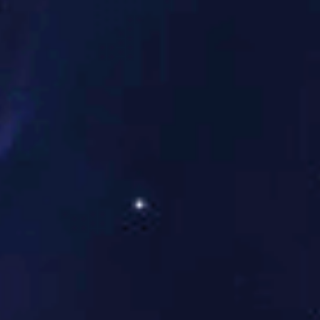
合理分工，各自承担不同角色，使得整体作战效率大
幅提升。尤其是在团战中，前排坦克始终保持着良好
的站位，有效吸收伤害，为后排输出创造空间。
而FPX虽然在初期阶段表现不俗，但随着时间推移，
其团队配合逐渐出现漏洞。特别是在多次团战过程
中，由于缺乏有效沟通，导致部分核心成员无法及时
支援，从而使得团战效果大打折扣。这种情况下，即
使个别选手发挥优秀，也难以弥补整体协调性的不
足。
因此，可以看出，团队合作不仅仅是依赖个人能力，
更需要每位成员之间密切配合，共同制定策略，以应
对瞬息万变的战局。此役之后，相信FPX会更加注重
提高其团队默契度，从而增强整体竞争力。