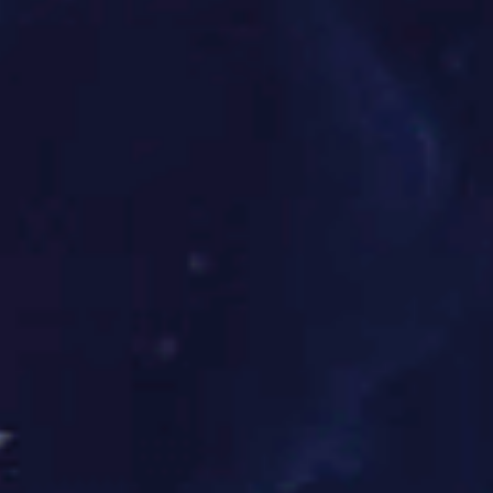
调整后重新找回了斗志。然而，由于前期失误带来的
心理阴影，使得他们无法完全放开去打，这直接影响
到他们后续的一些表现。在紧张激烈的赛况下，一旦
出现心理波动，将很容易导致失误频繁发生，从而对
整场比赛产生重大影响。
因此，无论是哪支队伍，都必须重视心理状态管理，
通过科学的方法来提升自身抗压能力，以确保能够在
重要赛事中保持最佳竞技水平。此外，高压环境下培
养良好的心态也是实现突破的重要环节。
总结：
综上所述，此次RNG与FPX之间的较量，不仅是一场
技术层面的比拼，更是心理与战略上的较量。从双方
选手个人发挥到团队合作，再到战术执行及心理状