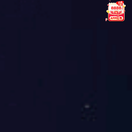
谢顶的足球明星是谁他在绿茵场上的传奇
在足球界，谢顶的球星往往能够引起广泛关注。其中，著名的谢
顶足球明...
2026-07-21
DOTA2专题深入分析LNG战队近期状态与未
本文将深入分析LNG战队在DOTA2比赛中的近期状态与未来发