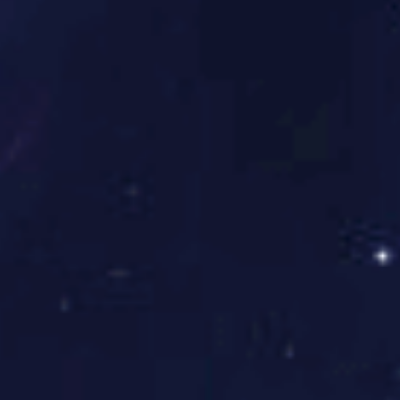
3、战术执行效果
从战术层面来看，两队都展示出了各自独特风格。
RNG采用的是较为稳健且灵活多变的策略，他们通过
不断地调整阵容来适应对方打法，并根据形势变化及
时做出反应。例如，在关键小龙争夺时，他们成功运
用视野控制，将敌方调动到错误位置，从而轻松获取
资源。
而FPX则倾向于采取快速推进的方法，希望通过快速
拆塔来压制敌人。他们早期试图利用线上的优势快速
积累经济，但面对RNG稳妥防守，该策略并未如愿以
偿。在后期团战时，虽然他们努力寻找突破口，但由
于缺乏有效支援，多次遭遇失败，使得原本设定好的
计划被迫搁置。