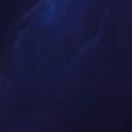
北京街舞队在全国街舞排行榜中荣…
下一篇：
从零开始掌握和平精英全方位攻略
相关推荐文章