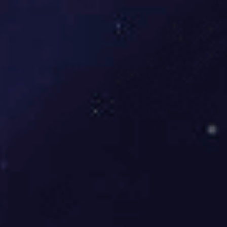
赵伟的攀岩人生：在高峰与深渊之间的深度
赵伟是一位热爱攀岩的极限运动爱好者，他的人生旅程如同攀登
高峰一...
2026-07-07