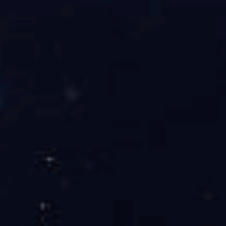
星空体育
星空体育（中国）官方网站-
XINGKONGSPORTS【xingkong.com】提供星空体育官网、
xingkong体育平台、星空体育官方网站、网页版快速注册链接
入口、APP下载、平台首页及登录服务，汇集足球、篮球、电竞
等热门体育赛事内容，实时更新赛事直播与比分数据，打造流畅
稳定的观赛体验与多元互动玩法。
联系我们
地址
support@huacuihui.com