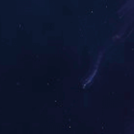
自从1978年首次在世界杯中相遇以来，葡
对决。而这些较量，不仅关乎胜负，更是
历史数据显示，在过去几届世界杯中，两
球队逐渐崛起，推动了彼此之间竞争关系
2、经典瞬间回顾
谈到葡萄牙与法国的经典瞬间，不得不提到
入关键进球，这不仅是一粒进球，更是他
而2016年的欧洲杯决赛则成为了另一个
重要性，也让整个国家感受到了骄傲。
此外，在2018年世界杯预选赛中，双方
足球战术运用之精妙，也充分体现出两国