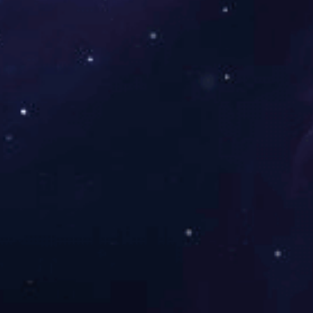
相关推荐文章
西安乒乓球队默契配合的关键
本文旨在探讨西安乒乓球队默契配合
2026-05-17
重庆足球队实力强劲荣登全国
近年来，重庆足球队的实力不断提升
2026-05-14
广州足球队节奏创新高引领足
广州足球队近年来在中国足球界崭露
2026-05-09