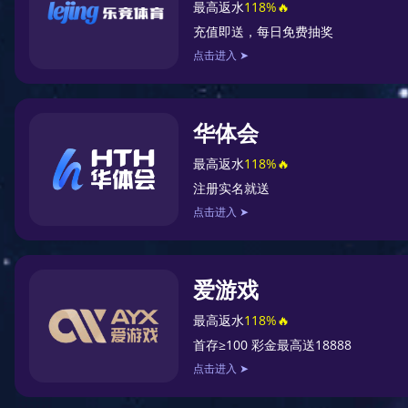
葡萄牙与法国世界杯对决回顾
2026-06-04 00:19
35 次阅读
本文将对葡萄牙与法国在世界杯历史上的
富内涵和深远影响。首先，文章将简要介
性时刻；然后分析双方球队战术演变以及
旨在为读者呈现一幅生动而详细的葡萄牙
1、历史交锋概述
葡萄牙与法国在国际赛场上有着悠久而丰
了许多令人难忘的瞬间，这些比赛不仅反