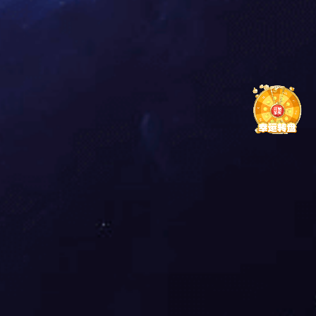
显得尤为动人。从彼此历史上的艰苦奋斗，
现出更多可能性，以迎接新的挑战，与其他
人文价值。同时期待未来能看到更多精彩绝
下一篇：
FPX战队心理素质分析与CSGO比赛