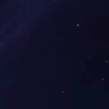
因素与战术
的关键因素与战术分析，重点分析...
足球实力排
，其在全国足球实力排行榜上荣登第...
球发展新趋
头角，以其独特的战术风格和快速...