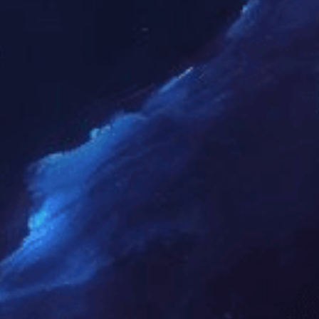
种技术流派相互渗透，使得两国球队展现出
能力结合。
采用更多边路突破，而葡萄牙则依靠稳定后防
人才辈出，而近年来葡超联赛也逐渐崭露头
对各种挑战时游刃有余。
激烈竞争。他们之间不仅仅是一场简单的比
这两支球队。在未来无论怎样变化，他们之