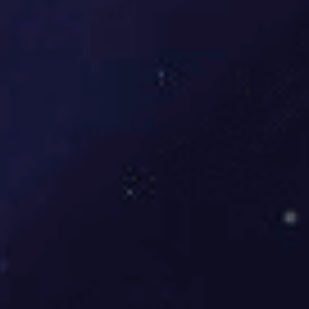
郝海东之子足球天赋初露锋芒精彩瞬间图
近年来，足球在中国逐渐受到了越来越多的关注，而郝海东作为
中国足球...
2026-07-23