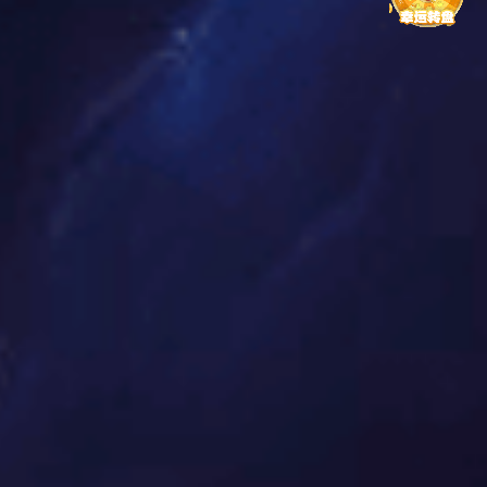
上一篇：
高效棒球训练的秘诀：提升技术的同…
下一篇：
成都乒乓球队中路突破革新带来的
相关推荐文章