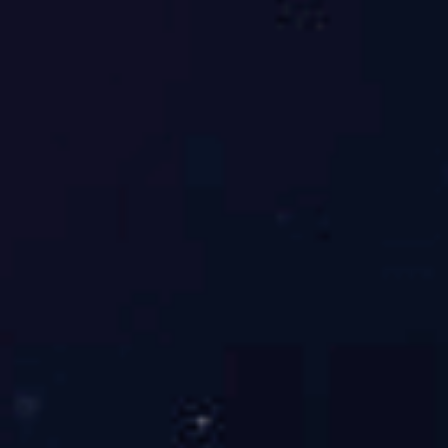
巴萨与美因兹精彩对决直播时间及观看指
在即将到来的巴萨与美因兹的精彩对决中，全球的足球迷们都期
待着这...
2026-06-02
西甲联赛有底线裁判：西甲联赛裁判的底线