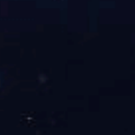
作为全球最具影响力的足球联赛之一，西甲联赛的裁判体系始终
备受关...
2026-05-05
星空体育
星空体育（中国）官方网站-
XINGKONGSPORTS【xingkong.com】提供星空体育官网、
xingkong体育平台、星空体育官方网站、网页版快速注册链接
入口、APP下载、平台首页及登录服务，汇集足球、篮球、电竞
等热门体育赛事内容，实时更新赛事直播与比分数据，打造流畅
稳定的观赛体验与多元互动玩法。
联系我们