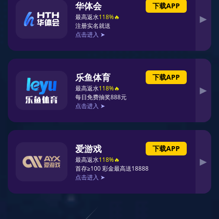
的球队，曼联以其悠久的历史和辉煌的战绩著称，而
美因兹则在德甲联赛中展现出顽强的拼搏精神。本文
将从四个方面对这两支球队的交锋进行回顾与分析，
分别是历史背景、战绩对比、战术风格以及球员表
现。通过这些方面的探讨，我们可以更深入地理解曼
联与美因兹之间的较量及其在足球界的重要性。
1、历史背景
曼联成立于1878年，是英超最具影响力和成就的俱乐
部之一，其历程中经历了多次辉煌与低谷。球队曾在
20世纪90年代和21世纪初期取得了一系列令人瞩目的
荣誉，包括多次英超冠军和欧洲冠军联赛冠军。而美
因兹足球俱乐部成立于1905年，虽然相较于曼联较为
年轻，但近年来在德甲中的表现逐渐提升，成为一支