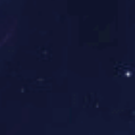
3、竞技赛场
经过几年的努力，黄静终于迎来了参加全国比赛的机
会。在比赛中，她不仅要面对来自各地选手带来的竞
争压力，更要克服自身的不安与紧张。在首次登上正
式赛事舞台时，她感受到心跳加速和手心出汗，但内
心深处那份渴望胜利驱使着她不断前行。
每一场比赛都是对自己实力的大检验。从最初的小型
赛事到后来的大型国际比赛，每一次出战都令她积累
经验，使得技术愈发成熟。同时，在众多赛事中结识
了不少志同道合的人，通过相互交流，不仅拓宽视
野，也增添了友谊，这是竞争之外最美好的收获。
随着成绩逐步提升，黄静慢慢成为媒体关注的新星，
无论是在国内还是国际赛场上，都展现出了极强竞争