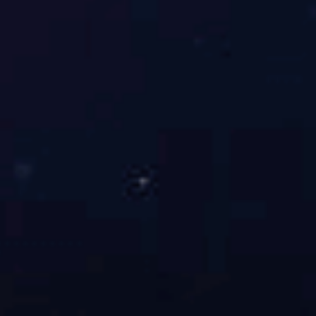
深圳羽毛球队的节奏与激情：聚焦羽毛球运
本文将探讨深圳羽毛球队在羽毛球运动中的节奏与激情，分析羽
毛球作...
2026-08-05