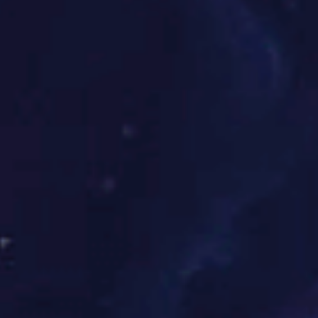
的一段岁月，每天都以极大的热情去面对每一次训炼
和挑战。
最终，当奥运会如期而至，站在世界最高舞台上的那
一刻，是无数个日日夜夜拼搏换来的结果。不论最后
结果如何，这一路走来所积累下来的经验、坚持，以
及对梦想永不放弃的态度，将永远铭刻于心，也将在
未来继续影响更多人勇敢追梦。
总结：
通过以上四个方面，我们可以清晰地看到黄静从青涩
少女到职业运动员，再到每一位年轻人的榜样，这一
路走来离不开坚持、自信以及对运动无限热爱的精神
力量。正是这些品质塑造了今天优秀又坚韧不拔的攀
岩女将形象，让我们看到了奋斗背后的真实故事，也