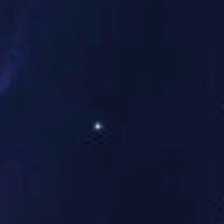
极限带来的痛苦与坚持的重要性。在这个过程中，她
经历了无数次摔倒，每次跌倒后重新站起来，都成为
了她成长的一部分。
除了体能训练外，黄静还非常注重心理素质的培养。
为了能够在紧张激烈的比赛中保持冷静，她进行了多
种心理调节练习，包括冥想和视觉化技巧。这些方法
帮助她在面对压力时能够更加自信，从而提升整体竞
技表现。
尽管训练过程很艰辛，但每当看到自己技术进步时，
她都会感到由衷的满足与成就感。这份执着让她不断
突破自我，朝着更高目标迈进，同时也让周围的人看
到了一个坚定、勇敢并充满潜力的新星逐渐崛起。