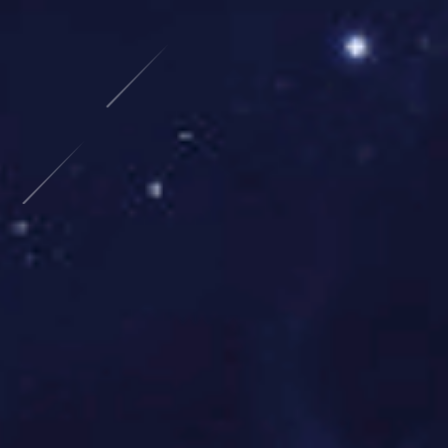
力。每次登上领奖台那一刻，不只是个人荣耀，更是
对所有支持者辛勤付出的最好回报，这种成就感令她
更加坚定追求梦想的不懈决心。
4、梦想追求
尽管已取得不俗成绩，但黄静始终没有停下追寻梦想
的脚步。在取得了一系列优异成绩后，她意识到不仅
仅是个人荣誉的问题，更重要的是希望能通过自己的
努力推动攀岩这项运动的发展。因此，她积极参与推
广活动，以鼓励更多年轻人加入这一领域。
同时，在备战即将到来的奥运会时刻，黄静面临着更
大的压力与挑战。为了实现这一伟大目标，她投入更
多时间进行科学化训练，同时还需要平衡好生活与工
作的关系。这段时间可以说是人生中最为忙碌且充实