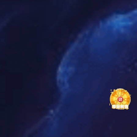
激励我们向自己的目标不断迈进。
相信未来，无论是在攀岩界还是其他领域，只要秉持
这份执念，全力以赴，就一定能够实现属于自己的精
彩人生！对于许多人来说，不妨以黄静为榜样，在追
梦之路上坚定前行，相信总会迎来辉煌灿烂的一天！
上一篇：
南京篮球队的战术解析与控制策略…
下一篇：
切尔西与浦和红钻历史交锋回顾及