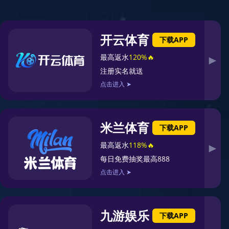
注册入口
赛事与数据服务
持
APP下载
与
网页使用
，每日同步更新
握比赛节奏。