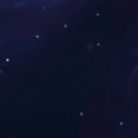
上一篇：
深圳滑板队在滑板精英赛中的精彩…
相关推荐文章
北京网球队配合策略分析与提
本文围绕北京网球队的配合策略展开
2026-06-15
重庆足球队的节奏探讨：如何
重庆足球队作为中国足球的一支重要
2026-07-05
和平精英最新节奏排行榜揭晓I