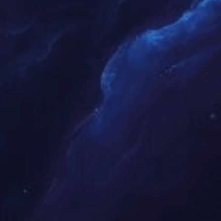
化输出为商业化开辟了新路径。
的业余联赛积分系统，打通企业联赛、社区赛事、校园比赛的层
资源，形成线上线下联动的发展格局。
要竞技水平、商业运营、文化培育的多维突破。当前既存在青训基
机遇。职业化路径不应简单复制内地模式，而需探索与热带海岛
发展生态。从完善四级联赛体系到培育篮球消费市场，从科技赋能
篮球梦想照进现实，海南有望成为中国篮球版图上的璀璨明珠，