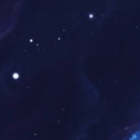
作为职业化先锋，通过引进前CBA球员带动本土球员成长。球队
域影响力。但上座率波动较大，反映出市场培育仍需时间。
要求新加入俱乐部需证明持续运营能力，海南目前尚无符合标准的
军节奏的不确定性，增加了企业投资风险。
出热带篮球概念，主张开发特色训练体系。利用冬季气候优势打
，为职业化积累国际经验。
舞等民族运动中的节奏训练价值，开发融合民族特色的篮球训练
独特的文化标识。
育机构合作，设计具有海洋元素的球队视觉系统。网络短剧《椰