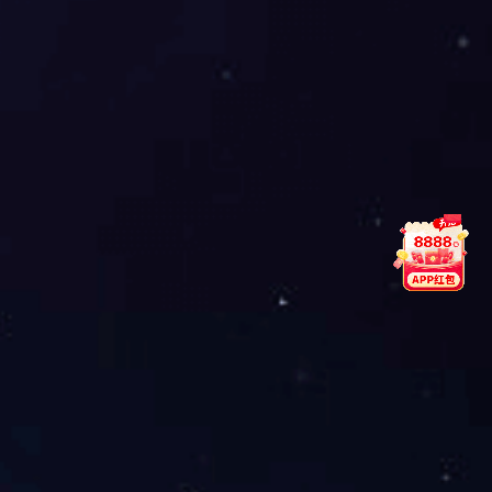
下一篇：
TES战队比赛经验深度分析与王者