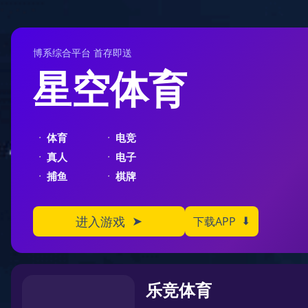
星空体育
AP
欢迎访问
星空体育
，提供全面覆盖足
千场比赛，