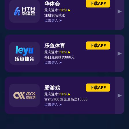
在比赛中的快攻策略、执行效果、球员适应性以及与
竞争对手的比较，揭示快攻战术在现代篮球中扮演的
重要角色。同时，我们将结合数据和实际案例，探讨
快攻战术如何提升球队整体表现，并最终影响其胜率
和排名。希望通过本篇文章能够为广大篮球爱好者提
供一个全面的理解视角。
1、快攻战术概述
快攻作为一种高效且迅速的进攻方式，旨在利用防守
方未及时回位的空档，快速得分。成都篮球队采用了
这种战术，通过迅速推进球来制造得分机会。通常情
况下，快攻是由后场球员发起，他们在抢下篮板后立
刻发动进攻，以求尽早突破对方防线。
这种战术不仅要求球员具备出色的身体素质和敏捷