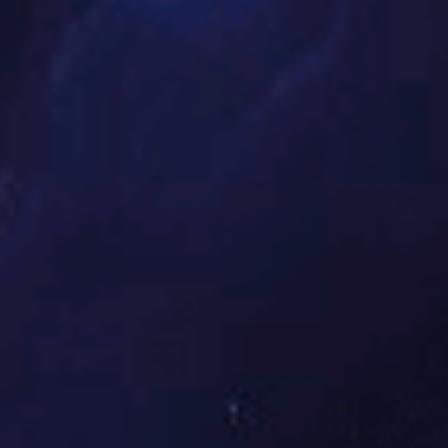
相关推荐文章
利物浦与马竞激战正酣比赛结果揭晓引发
在近期的欧冠赛事中，利物浦与马德里竞技的对决无疑成为了焦
点。两...
2026-06-20