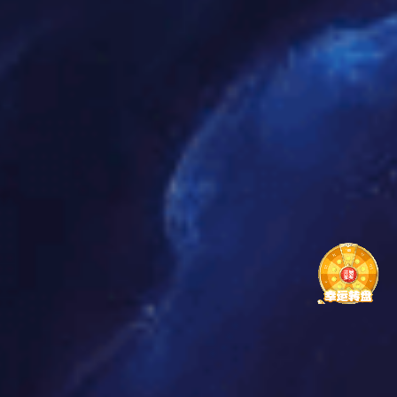
可能性的基础。
Total, 成都体育界未来的发展仍需不断探索新的战略
理念，而结合自身特色优化现有体系，将成为持续前
行的不竭动力源泉。同时，希望各级联赛也能更加关
注这样的创新尝试，为中国体育事业贡献更多力量！
上一篇：
2019年4月23日火箭队对决劲敌精…
下一篇：
杭州排球队的奋斗与荣耀：一段不平