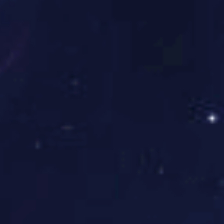
要实现高效的快攻，需要全体成员具备良好的适应能
力和团队意识。成都篮球队注重培养年轻球员，让他
们快速融入到这一体系中。例如，通过多场实战演
练，新加入球队的小将们逐渐掌握了快速反击所需技
巧，并能灵活应用于比赛之中。
同时，每位参与者都需要了解自己的角色定位。在快
攻过程中，控卫负责掌控节奏，小前锋则常常承担起
冲击篮筐或外线投射的重要任务，而大个子则利用身
高优势争夺篮板。这种清晰明确的角色划分，使得各
个位置之间可以形成有效衔接，从而提升整体运作效
率。
此外，教练组也经常组织有关团队配合训练，以增强
大家彼此之间的信息沟通与信任感。在紧张激烈的比