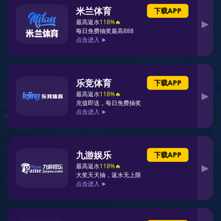
成都篮球队快攻战术解析与战绩影
响的深度剖析
2026-05-27 16:50
45 次阅读
首页
/
体育头条
本文旨在对成都篮球队的快攻战术进行深入剖析，并
探讨该战术对球队战绩的影响。通过分析成都篮球队