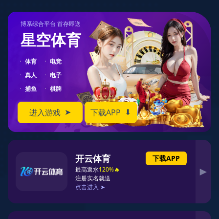
注册入口
星空体育
APP与网页版入口｜
畅享全球体育赛事与数据服务
欢迎访问
星空体育
，提供全面覆盖足球、篮
球、电竞等项目的赛事资讯与数据内容， 支持
APP下载
与
网页使用
，每日同步更新千场比
赛，聚焦热门体育内容， 助您轻松获取赛事动
态，掌握比赛节奏。
手机App
网页版