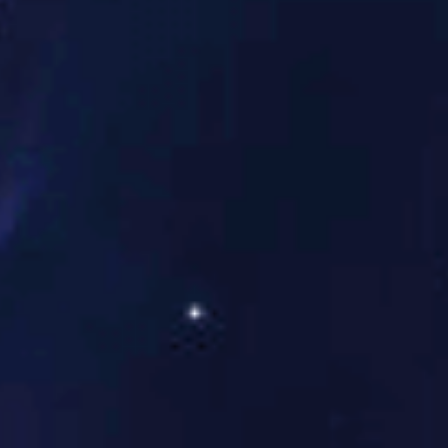
而EDG在这方面尤为突出。首先，该战队建立了一套
完善的分工合作机制，每位选手都有明确的位置和职
责，这样可以最大限度地发挥每个人的优势。同时，
通过有效的沟通和配合，使得各个环节能够顺畅衔
接，实现最佳效果。
其次，在日常训练中，EDG注重模拟实战场景，通过
不断练习来增强默契程度。这种高频率、高强度的训
练方式，不仅提高了选手们对于游戏理解，还培养了
他们应对各种突发情况时所需的灵活反应能力。因
此，即使面对强敌，他们也能保持冷静并进行有效应
对。
最后，教练组在团队内部建设中也起到了至关重要的
作用。他们不仅负责制定战略，还要观察每位选手在