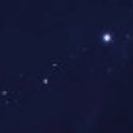
和经验帮助新人成长。这种“传帮带”的氛围，为整个
团队注入了新的活力，也确保了后备力量源源不断。
此外，心理素质也是评估一个职业玩家的重要标准。
为了帮助选手调节压力，提高心理承受能力，教练组
安排专业心理辅导员进行干预。这种全面的人才培养
策略，不仅提升了个人技能，也加强了整个团队抗压
能力，为重大赛事做好充分准备。
4、电竞文化与未来展望
除了竞技层面的成功外，EDG还在推动电竞文化发展
方面贡献良多。他们通过参与公益活动、组织线下见
面会等形式，加强与粉丝之间互动，让更多人了解电
子竞技。同时，在社交媒体上积极宣传电竞文化，使
得公众对于这一行业有更深刻认识，为未来的发展打