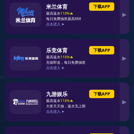
聚焦英雄联盟EDG战队的崛起与力
量探讨
2026-05-24 16:25
38 次阅读
首页
/
体育头条
本文将聚焦于英雄联盟EDG战队的崛起与力量，从多
个角度探讨其成功背后的原因与影响。首先，文章将