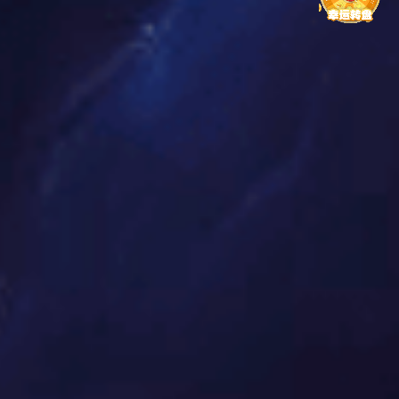
上一篇：
杭州滑板队引领潮流最新滑板节奏…
下一篇：
吴丽专访：从青涩球员到羽毛球冠军
相关推荐文章