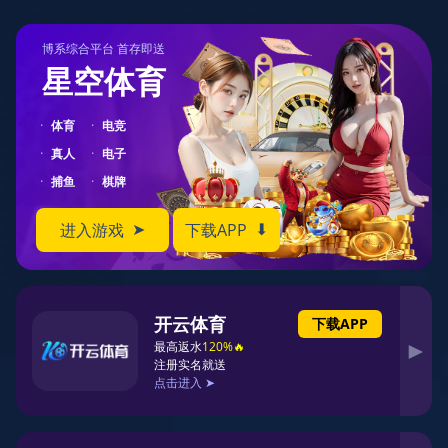
注册入口
星空体育
APP与网页版入口｜
畅享全球体育赛事与数据服务
欢迎访问
星空体育
，提供全面覆盖足球、篮
球、电竞等项目的赛事资讯与数据内容， 支持
APP下载
与
网页使用
，每日同步更新千场比
赛，聚焦热门体育内容， 助您轻松获取赛事动
态，掌握比赛节奏。
手机App
网页版