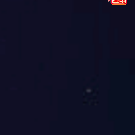
2026-07-14
波尔多主场迎战勒阿弗尔期待精彩对决与
本文将围绕波尔多主场迎战勒阿弗尔的比赛进行深入分析与探
讨。首...
2026-05-26