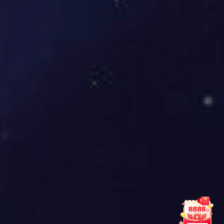
本文将对上海网球队与西安网球队的比赛进行深入分析，主要围
绕力量...
2026-07-20
和平精英最新节奏排行榜揭晓IG战队荣登
近日，随着和平精英最新节奏排行榜的揭晓，IG战队以其卓越
的表现荣登...