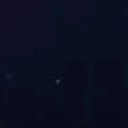
探索小众足球明星的独特魅力与精彩瞬间
在当今足球界，小众足球明星以其独特的风格和非凡的才能吸引
了越来...
2026-07-27