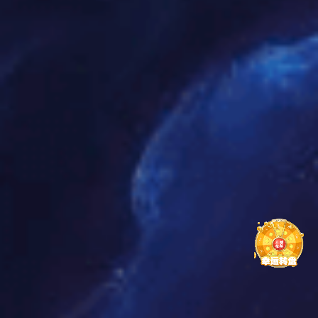
development trends, it becomes evident that BLG
has laid a solid foundation for continued success.
This ranking not only反映了球队过去努力成果，也
预示着未来发展的无限可能性。在接下来的比赛中，
我们期待 BLG 战队能够再创佳绩，再次刷新个人能力
排行榜，同时收获更多粉丝支持！
上一篇：
苏州CBA球队主场比赛精彩回顾…
下一篇：
盘点德甲最具观赏性的几支球队