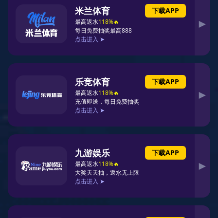
王者荣耀个人能力排行榜揭晓BLG
战队荣登第五名引发热议
2026-05-23 22:36
38 次阅读
首页
/
体育头条
近期，王者荣耀个人能力排行榜的揭晓引发了广泛关
注，其中BLG战队荣登第五名更是成为讨论的热点。