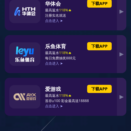
随着这一排名的公布，大家对BLG战队的实力、选手
表现以及未来潜力进行了深入分析与探讨。本文将从
四个方面进行详细阐述，包括BLG战队的整体表现、
核心选手的能力分析、战队在赛事中的战略执行，以
及未来发展趋势等，以期为读者呈现一个全面而深刻
的视角。
1、BLG战队整体表现分析
在本赛季中，BLG战队展现出了强劲的综合实力。他
们在多个比赛中取得了不俗的成绩，引起了玩家和评
论员们的广泛关注。特别是在面对其他顶级战队时，
BLG能够保持稳定状态，并在关键时刻逆转局势，这
充分体现了他们扎实的基本功和团队协作能力。
此外，BLG在前期和后期阶段都有着出色的发挥。在